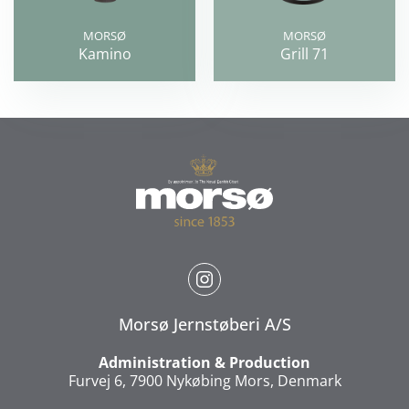
MORSØ
MORSØ
Kamino
Grill 71
Morsø Jernstøberi A/S
Administration & Production
Furvej 6, 7900 Nykøbing Mors, Denmark