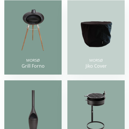
MORSØ
MORSØ
Grill Forno
Jiko Cover