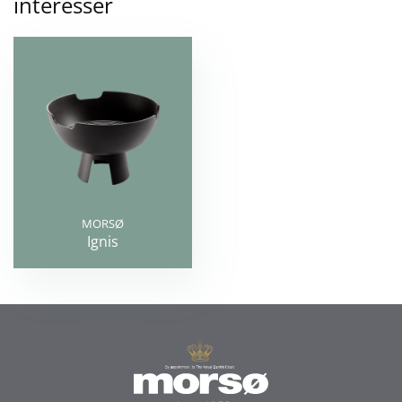
intéresser
MORSØ
Ignis