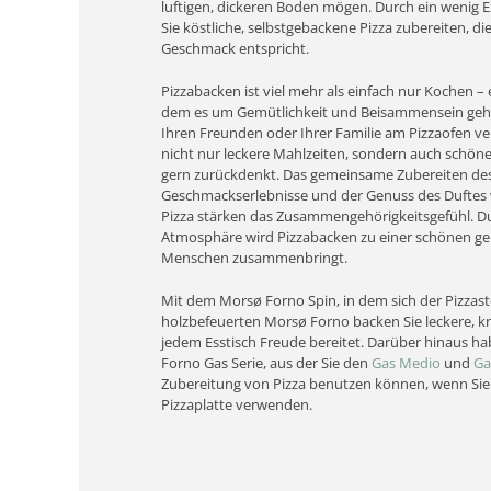
luftigen, dickeren Boden mögen. Durch ein wenig
Sie köstliche, selbstgebackene Pizza zubereiten, d
Geschmack entspricht.
Pizzabacken ist viel mehr als einfach nur Kochen – es
dem es um Gemütlichkeit und Beisammensein geht.
Ihren Freunden oder Ihrer Familie am Pizzaofen v
nicht nur leckere Mahlzeiten, sondern auch schön
gern zurückdenkt. Das gemeinsame Zubereiten des 
Geschmackserlebnisse und der Genuss des Duftes 
Pizza stärken das Zusammengehörigkeitsgefühl. D
Atmosphäre wird Pizzabacken zu einer schönen ge
Menschen zusammenbringt.
Mit dem Morsø Forno Spin, in dem sich der Pizzas
holzbefeuerten Morsø Forno backen Sie leckere, kn
jedem Esstisch Freude bereitet. Darüber hinaus h
Forno Gas Serie, aus der Sie den
Gas Medio
und
Ga
Zubereitung von Pizza benutzen können, wenn Sie
Pizzaplatte verwenden.