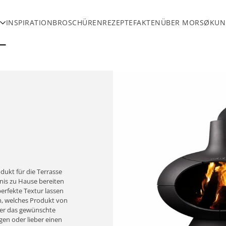
INSPIRATION
BROSCHÜREN
REZEPTE
FAKTEN
ÜBER MORSØ
KUN
dukt für die Terrasse
bnis zu Hause bereiten
rfekte Textur lassen
m, welches Produkt von
mer das gewünschte
gen oder lieber einen