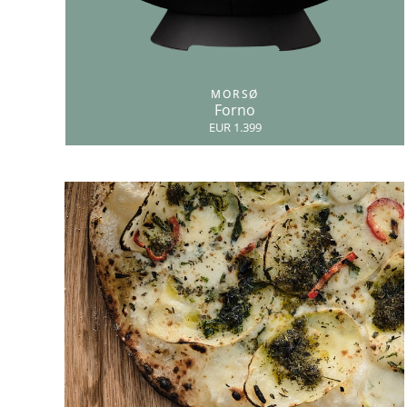
MORSØ
Forno
EUR 1.399