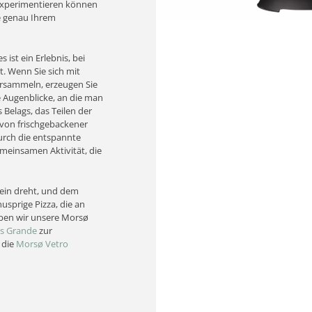
 Experimentieren können
ie genau Ihrem
 ist ein Erlebnis, bei
 Wenn Sie sich mit
ersammeln, erzeugen Sie
e Augenblicke, an die man
Belags, das Teilen der
von frischgebackener
urch die entspannte
meinsamen Aktivität, die
tein dreht, und dem
usprige Pizza, die an
aben wir unsere Morsø
s Grande
zur
 die
Morsø Vetro