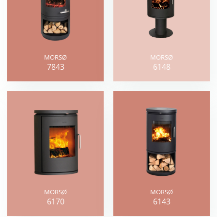
MORSØ
MORSØ
7843
6148
MORSØ
MORSØ
6170
6143