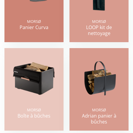
MORSØ
MORSØ
Panier Curva
LOOP kit de
nettoyage
MORSØ
MORSØ
Boîte à bûches
Adrian panier à
bûches