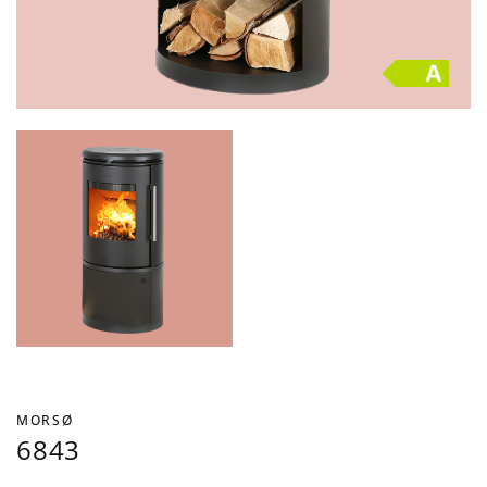
MORSØ
6843