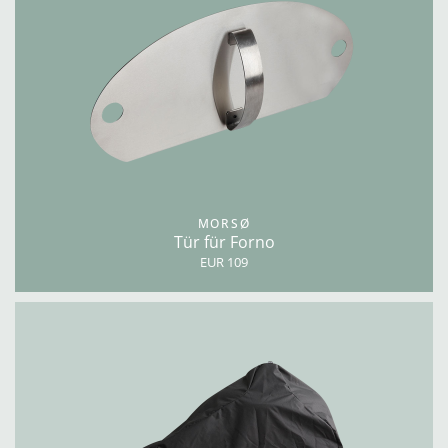
MORSØ
Tür für Forno
EUR 109