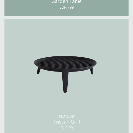
Garden Table
EUR 799
MORSØ
Tuscan Grill
EUR 99