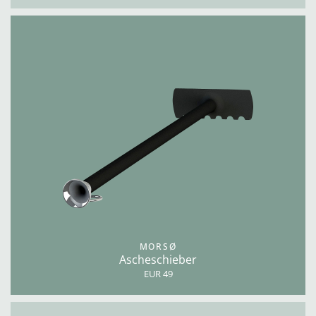
MORSØ
Ascheschieber
EUR 49