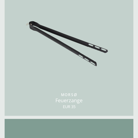
MORSØ
Feuerzange
EUR 35