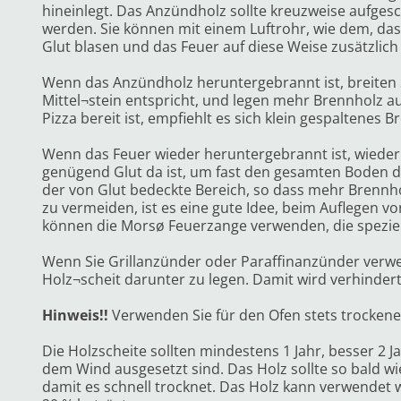
hineinlegt. Das Anzündholz sollte kreuzweise aufges
werden. Sie können mit einem Luftrohr, wie dem, das i
Glut blasen und das Feuer auf diese Weise zusätzlich
Wenn das Anzündholz heruntergebrannt ist, breiten 
Mittel¬stein entspricht, und legen mehr Brennholz au
Pizza bereit ist, empfiehlt es sich klein gespaltenes 
Wenn das Feuer wieder heruntergebrannt ist, wieder
genügend Glut da ist, um fast den gesamten Boden de
der von Glut bedeckte Bereich, so dass mehr Brenn
zu vermeiden, ist es eine gute Idee, beim Auflegen 
können die Morsø Feuerzange verwenden, die speziel
Wenn Sie Grillanzünder oder Paraffinanzünder verwen
Holz¬scheit darunter zu legen. Damit wird verhindert,
Hinweis!!
Verwenden Sie für den Ofen stets trocken
Die Holzscheite sollten mindestens 1 Jahr, besser 2 
dem Wind ausgesetzt sind. Das Holz sollte so bald w
damit es schnell trocknet. Das Holz kann verwendet 