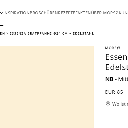
INSPIRATION
BROSCHÜREN
REZEPTE
FAKTEN
ÜBER MORSØ
KUN
NEN
ESSENZA BRATPFANNE Ø24 CM – EDELSTAHL
MORSØ
Essen
Edels
NB -
Mit
EUR 85
Wo ist