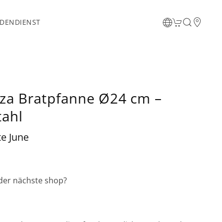
DENDIENST
za Bratpfanne Ø24 cm –
tahl
te June
 der nächste shop?