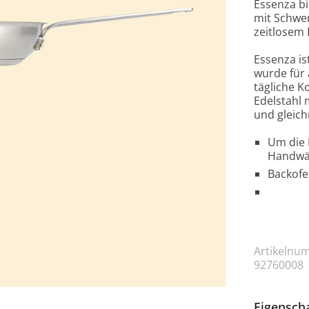
Essenza bi
mit Schwe
zeitlosem 
Essenza i
wurde für a
tägliche K
Edelstahl 
und gleic
Um die 
Handwä
Backofen
Artikelnu
92760008
Eigensch