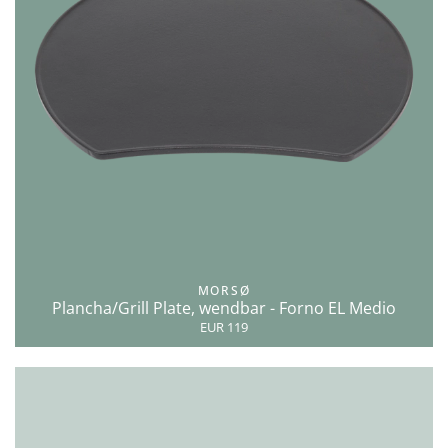
MORSØ
Plancha/Grill Plate, wendbar - Forno EL Medio
EUR 119