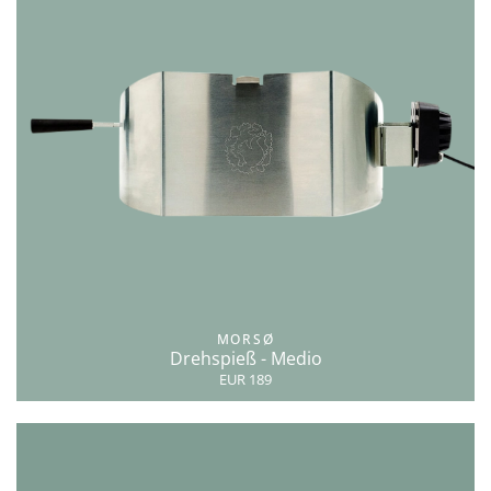
MORSØ
Drehspieß - Medio
EUR 189