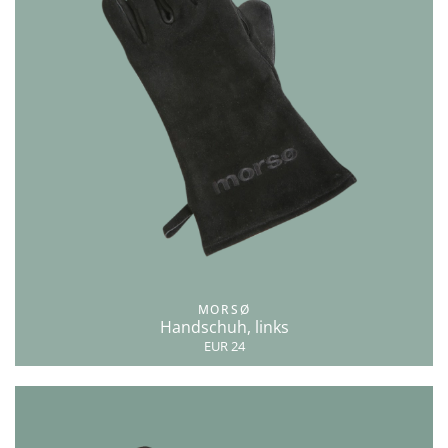
MORSØ
Handschuh, links
EUR 24