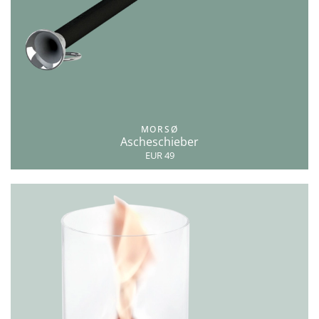
MORSØ
Ascheschieber
EUR 49