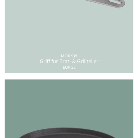
MORSØ
Griff für Brat- & Grillteller
EUR 35