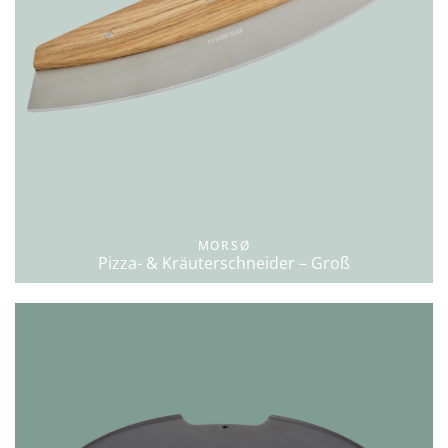
MORSØ
Pizza- & Kräuterschneider – Groß