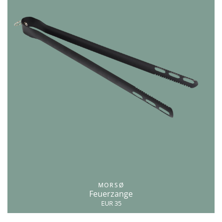
MORSØ
Feuerzange
EUR 35