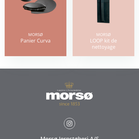
MORSØ
MORSØ
Panier Curva
LOOP kit de
nettoyage
Morsø Jernstøberi A/S