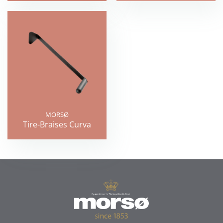
MORSØ
Tire-Braises Curva