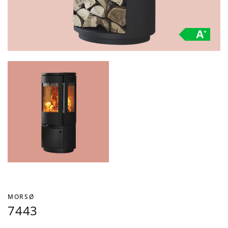
MORSØ
7443