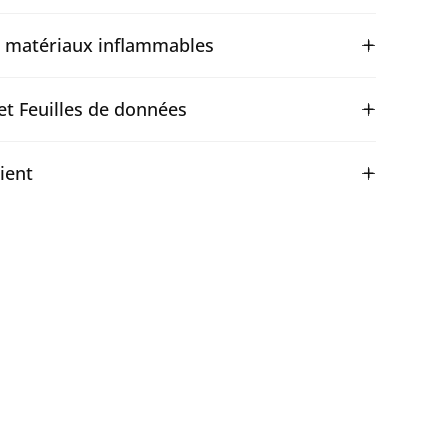
x matériaux inflammables
et Feuilles de données
lient