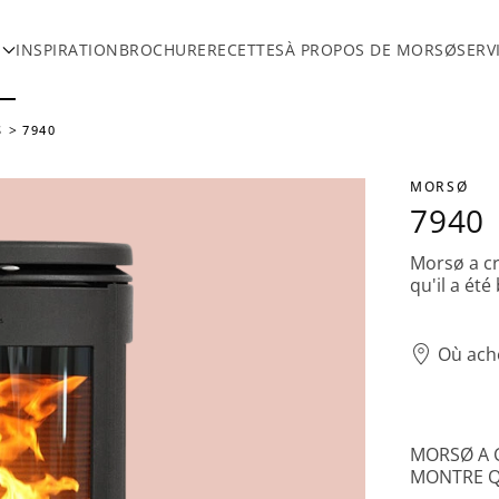
INSPIRATION
BROCHURE
RECETTES
À PROPOS DE MORSØ
SERV
S
7940
MORSØ
7940
Morsø a cr
qu'il a été
Où ach
MORSØ A C
MONTRE QU