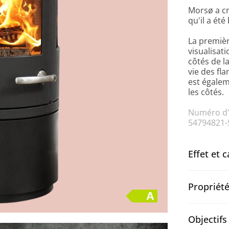
Morsø a cr
qu'il a été
La premièr
visualisati
côtés de l
vie des fl
est égalem
les côtés.
Numéro d'a
54794821-
Effet et 
Propriét
Objectifs