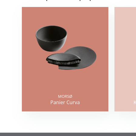
MORSØ
Panier Curva
K