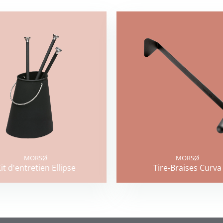
MORSØ
MORSØ
it d'entretien Ellipse
Tire-Braises Curva