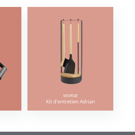
MORSØ
Kit d'entretien Adrian