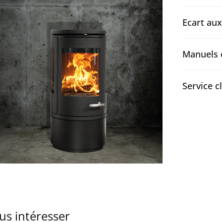
Ecart au
Manuels 
Service c
us intéresser