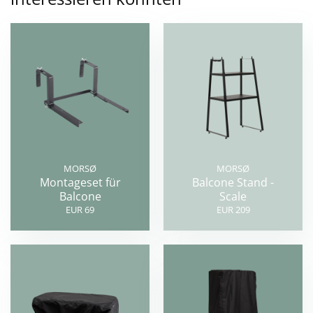
MORSØ
MORSØ
Montageset für
Balcone Stand -
Balcone
Scale
EUR 69
EUR 209