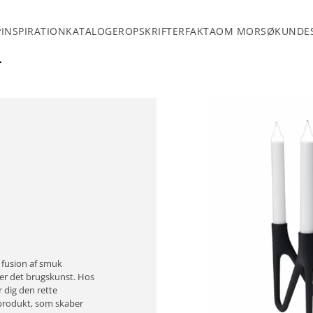
INSPIRATION
KATALOGER
OPSKRIFTER
FAKTA
OM MORSØ
KUNDES
 fusion af smuk
der det brugskunst. Hos
 dig den rette
 produkt, som skaber