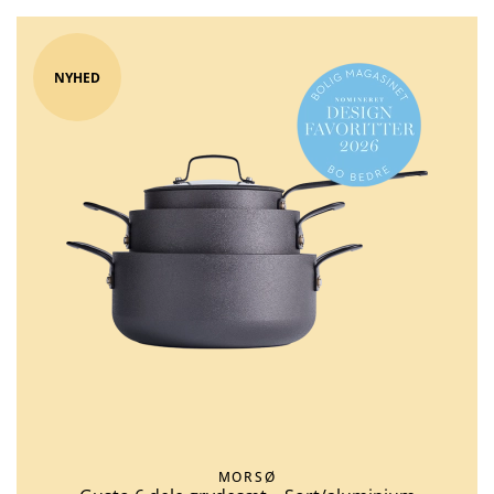
NYHED
MORSØ