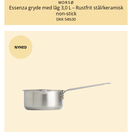
MORSØ
Essenza gryde med låg 3,0 L – Rustfrit stål/keramisk
non-stick
DKK 549,00
NYHED