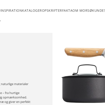
INSPIRATION
KATALOGER
OPSKRIFTER
FAKTA
OM MORSØ
KUNDES
aturlige materialer
e – fra hurtige
ærlig opmærksomhed.
træ og giver en perfekt