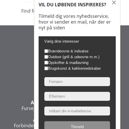
×
VIL DU LØBENDE INSPIRERES?
Find forhandler
Tilmeld dig vores nyhedsservice,
hvor vi sender en mail, når der er
nyt på siden
Vælg dine interesser
Brændeovne & indsatse
Outdoor (grill & udeovne m.m.)
Opskrifter & madlavning
Brugskunst & køkkenredskaber
Morsø Jernstøberi A/S
Administration & Produktion
Furvej 6, 7900 Nykøbing Mors, Denmark
Administration & Direktion
Forbindelsesvej 3, 2100 Copenhagen, Denmark
Tilmeld