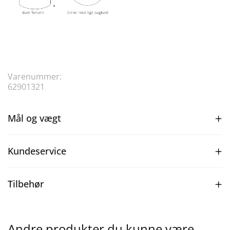
Varenummer:
62901321
Mål og vægt
Kundeservice
Tilbehør
Andre produkter du kunne være