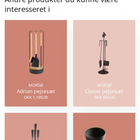
interesseret i
MORSØ
MORSØ
Adrian pejsesæt
Classic pejsesæt
DKK 1.199,00
DKK 999,00