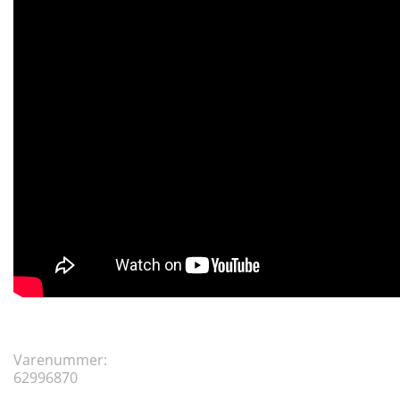
Varenummer:
62996870