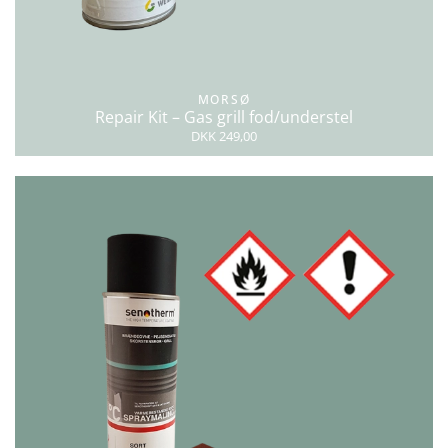
MORSØ
Repair Kit – Gas grill fod/understel
DKK 249,00