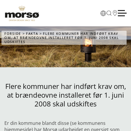
Skip to main content
FORSIDE
FAKTA
FLERE KOMMUNER HAR INDFØRT KRAV
OM, AT BRÆNDEOVNE INSTALLERET FØR 1. JUNI 2008 SKAL
UDSKIFTES
Flere kommuner har indført krav om,
at brændeovne installeret før 1. juni
2008 skal udskiftes
Er din kommune blandt disse (se kommunens
hjemmeside) har Morsø udarbejdet en oversigt som