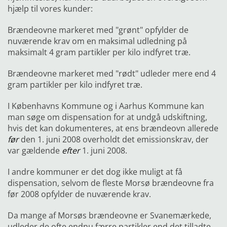
hjælp til vores kunder:
Brændeovne markeret med "grønt" opfylder de
nuværende krav om en maksimal udledning på
maksimalt 4 gram partikler per kilo indfyret træ.
Brændeovne markeret med "rødt" udleder mere end 4
gram partikler per kilo indfyret træ.
I Københavns Kommune og i Aarhus Kommune kan
man søge om dispensation for at undgå udskiftning,
hvis det kan dokumenteres, at ens brændeovn allerede
før
den 1. juni 2008 overholdt det emissionskrav, der
var gældende
efter
1. juni 2008.
I andre kommuner er det dog ikke muligt at få
dispensation, selvom de fleste Morsø brændeovne fra
før 2008 opfylder de nuværende krav.
Da mange af Morsøs brændeovne er Svanemærkede,
udleder de ofte endnu færre partikler end det tilladte,