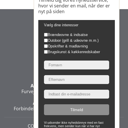
Tilmeld dig vores nyhedsservice,
hvor vi sender en mail, når der er
nyt på siden
Vælg dine interesser
Brændeovne & indsatse
Outdoor (grill & udeovne m.m.)
Opskrifter & madlavning
Brugskunst & køkkenredskaber
Morsø Jernstøberi A/S
Administration & Produktion
Furvej 6, 7900 Nykøbing Mors, Denmark
Administration & Direktion
Forbindelsesvej 3, 2100 Copenhagen, Denmark
Tilmeld
Vi udsender ikke nyhedsbreve med en fast
COOKIES
PERSONDATAPOLITIK
frekvens, men sender kun når vi har nyt