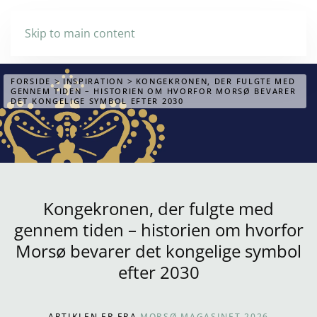
Skip to main content
FORSIDE
INSPIRATION
KONGEKRONEN, DER FULGTE MED
GENNEM TIDEN – HISTORIEN OM HVORFOR MORSØ BEVARER
DET KONGELIGE SYMBOL EFTER 2030
Kongekronen, der fulgte med
gennem tiden – historien om hvorfor
Morsø bevarer det kongelige symbol
efter 2030
ARTIKLEN ER FRA
MORSØ MAGASINET 2026