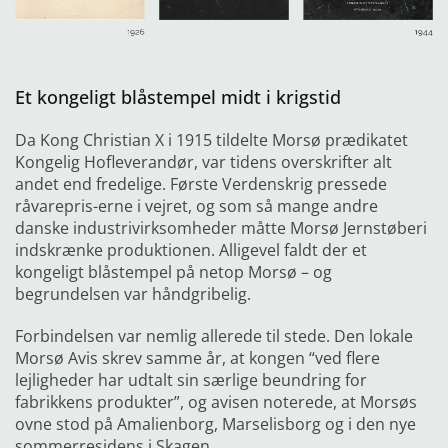
Et kongeligt blåstempel midt i krigstid
Da Kong Christian X i 1915 tildelte Morsø prædikatet
Kongelig Hofleverandør, var tidens overskrifter alt
andet end fredelige. Første Verdenskrig pressede
råvarepris-erne i vejret, og som så mange andre
danske industrivirksomheder måtte Morsø Jernstøberi
indskrænke produk
tionen. Alligevel faldt der et
kongeligt blåstempel på netop
Morsø – og
begrundelsen var håndgribelig.
Forbindelsen var nemlig allerede til stede. Den lokale
Morsø Avis skrev samme år, at kongen “ved flere
lejligheder har udtalt sin særlige beundring for
fabrikkens produkter”, og avisen noterede, at Morsøs
ovne stod på Amalienborg, Marselisborg og i den nye
sommerresidens i Skagen.