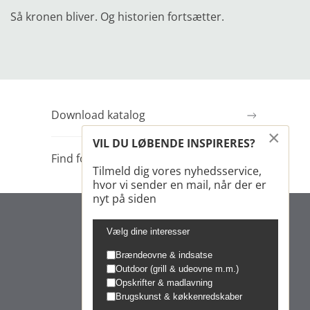
Så kronen bliver. Og historien fortsætter.
Download katalog
×
VIL DU LØBENDE INSPIRERES?
Find forhandler
Tilmeld dig vores nyhedsservice,
hvor vi sender en mail, når der er
nyt på siden
Vælg dine interesser
Brændeovne & indsatse
Outdoor (grill & udeovne m.m.)
Opskrifter & madlavning
Brugskunst & køkkenredskaber