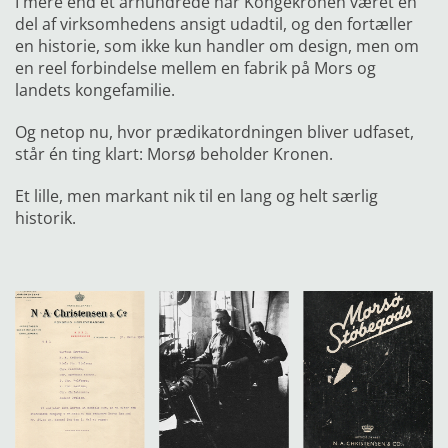
I mere end et århundrede har Kongekronen været en
del af
virksomhedens ansigt udadtil, og den fortæller
en historie, som
ikke kun handler om design, men om
en reel forbindelse mellem
en fabrik på Mors og
landets kongefamilie.
Og netop nu, hvor prædikatordningen bliver udfaset,
står én ting klart: Morsø beholder Kronen.
Et lille, men markant nik til en lang og helt særlig
historik.