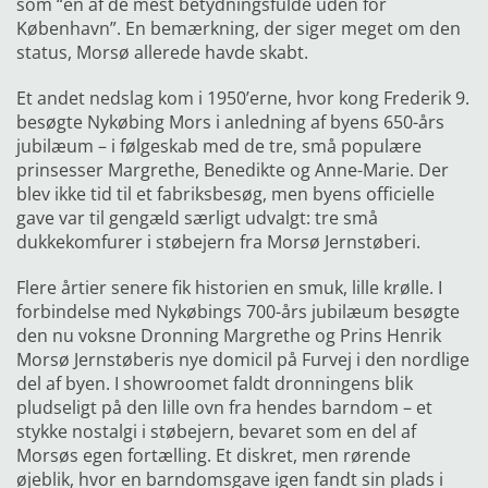
som “en af de mest betydningsfulde uden for
København”. En bemærkning, der siger meget om den
status, Morsø allerede havde skabt.
Et andet nedslag kom i 1950’erne, hvor kong Frederik 9.
besøgte Nykøbing Mors i anledning af byens 650-års
jubilæum – i følgeskab med de tre, små populære
prinsesser Margrethe, Benedikte og Anne-Marie. Der
blev ikke tid til et fabriksbesøg, men byens officielle
gave var til gengæld særligt udvalgt: tre små
dukkekomfurer i støbejern fra Morsø Jernstøberi.
Flere årtier senere fik historien en smuk, lille krølle. I
forbindelse med Nykøbings 700-års jubilæum besøgte
den nu voksne Dronning Margrethe og Prins Henrik
Morsø Jernstøberis nye domicil på Furvej i den nordlige
del af byen. I showroomet faldt dronningens blik
pludseligt på den lille ovn fra hendes barndom – et
stykke nostalgi i støbejern, bevaret som en del af
Morsøs egen fortælling. Et diskret, men rørende
øjeblik, hvor en barndomsgave igen fandt sin plads i