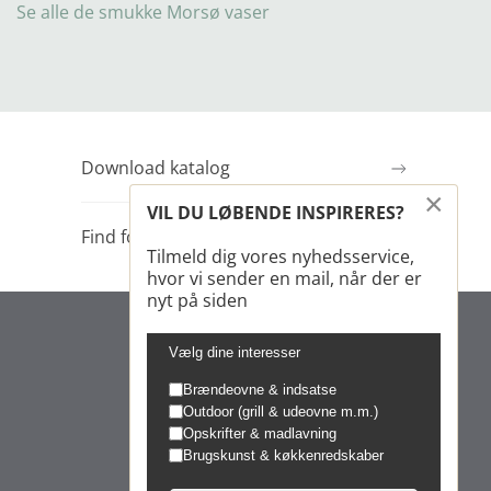
Se alle de smukke Morsø vaser
Download katalog
×
VIL DU LØBENDE INSPIRERES?
Find forhandler
Tilmeld dig vores nyhedsservice,
hvor vi sender en mail, når der er
nyt på siden
Vælg dine interesser
Brændeovne & indsatse
Outdoor (grill & udeovne m.m.)
Opskrifter & madlavning
Brugskunst & køkkenredskaber