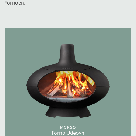
Fornoen.
MORSØ
Forno Udeovn