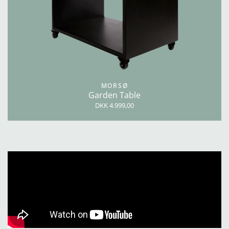
MORSØ
Garden Table
DKK 4.999,00