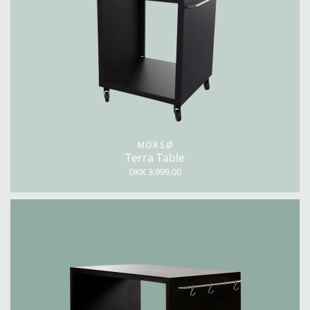
MORSØ
Terra Table
DKK 3.999,00