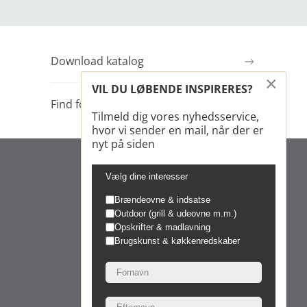
Download katalog
×
VIL DU LØBENDE INSPIRERES?
Find forhandler
Tilmeld dig vores nyhedsservice,
hvor vi sender en mail, når der er
nyt på siden
Vælg dine interesser
Brændeovne & indsatse
Outdoor (grill & udeovne m.m.)
Opskrifter & madlavning
Brugskunst & køkkenredskaber
Morsø Jernstøberi A/S