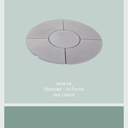
MORSØ
Stensæt – til Forno
DKK 1.699,00