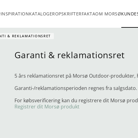
INSPIRATION
KATALOGER
OPSKRIFTER
FAKTA
OM MORSØ
KUNDES
NTI & REKLAMATIONSRET
Garanti & reklamationsret
5 års reklamationsret på Morsø Outdoor-produkter, h
Garanti-/reklamationsperioden regnes fra salgsdato.
For købsverificering kan du registrere dit Morsø prod
Registrer dit Morsø produkt