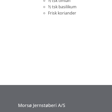
½ tsk timian
½ tsk basilikum
Frisk koriander
Morsø Jernstøberi A/S