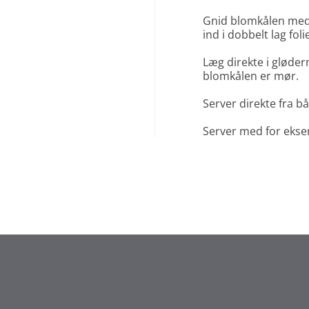
Gnid blomkålen med 
ind i dobbelt lag foli
Læg direkte i glødern
blomkålen er mør.
Server direkte fra bå
Server med for ekse