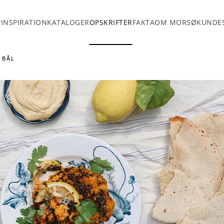
INSPIRATION
KATALOGER
OPSKRIFTER
FAKTA
OM MORSØ
KUNDES
 BÅL