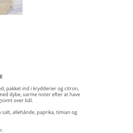
E
d, pakket ind i krydderier og citron,
 med dybe, varme noter efter at have
ngsomt over bål.
salt, allehånde, paprika, timian og
r.