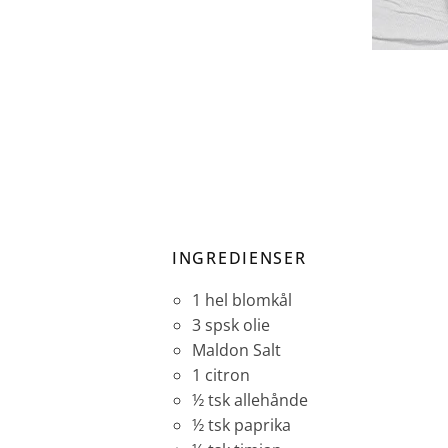
INGREDIENSER
1 hel blomkål
3 spsk olie
Maldon Salt
1 citron
½ tsk allehånde
½ tsk paprika