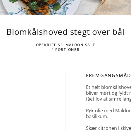
Blomkålshoved stegt over bål
OPSKRIFT AF: MALDON SALT
4 PORTIONER
FREMGANGSMÅD
Et helt blomkålshove
bliver mørt og fyldt
fået lov at simre la
Rør olie med Maldon 
basilikum.
Skær citronen i skive