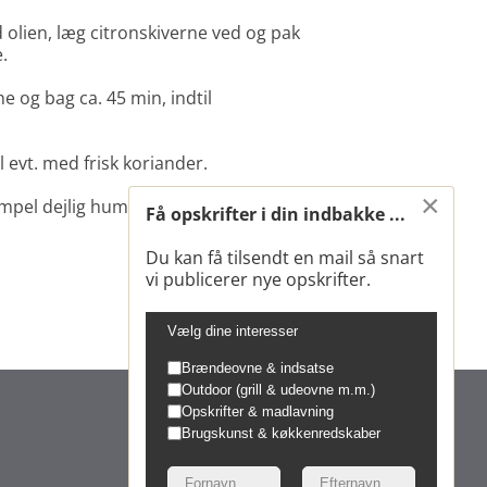
olien, læg citronskiverne ved og pak
e.
e og bag ca. 45 min, indtil
l evt. med frisk koriander.
×
mpel dejlig hummus og pitabrød.
Få opskrifter i din indbakke ...
Du kan få tilsendt en mail så snart
vi publicerer nye opskrifter.
Vælg dine interesser
Brændeovne & indsatse
Outdoor (grill & udeovne m.m.)
Opskrifter & madlavning
Brugskunst & køkkenredskaber