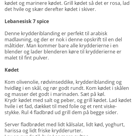
kødet og marinere kødet. Grill kødet så det er rosa, lad
det hvile og skær derefter kødet i skiver.
Lebanesisk 7 spice
Denne krydderiblanding er perfekt til arabisk
madlavning, og der er nok i denne opskrift til en del
måltider. Man kommer bare alle krydderierne i en
blender og lader blenderen køre til krydderierne er
malet til fint pulver.
Kødet
Kom olivenolie, rødvinseddike, krydderiblanding og
hvidløg i en skål, og rør godt rundt. Kom kødet i skålen
og masser det godt i marinaden. Sæt på køl.
Krydr kødet med salt og peber, og grill kødet. Lad kødet
hvile i et fad, dækket til med folie og et rent viske-
stykke. Rul 4 fladbrød ud grill dem på begge sider.
Server fladbrødet med lidt kålsalat, lidt kød, yoghurt,
harissa og lidt friske krydderurter.