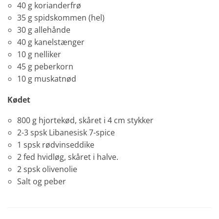
40 g korianderfrø
35 g spidskommen (hel)
30 g allehånde
40 g kanelstænger
10 g nelliker
45 g peberkorn
10 g muskatnød
Kødet
800 g hjortekød, skåret i 4 cm stykker
2-3 spsk Libanesisk 7-spice
1 spsk rødvinseddike
2 fed hvidløg, skåret i halve.
2 spsk olivenolie
Salt og peber