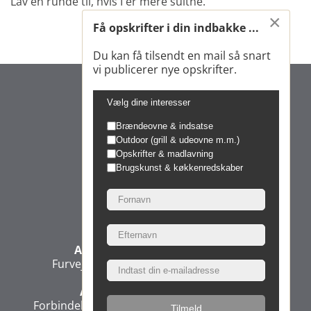
Lav en runde til, hvis I er mere sultne.
×
Få opskrifter i din indbakke ...
Du kan få tilsendt en mail så snart
vi publicerer nye opskrifter.
Vælg dine interesser
Brændeovne & indsatse
Outdoor (grill & udeovne m.m.)
Opskrifter & madlavning
Brugskunst & køkkenredskaber
Morsø Jernstøberi A/S
Administration & Produktion
Furvej 6, 7900 Nykøbing Mors, Denmark
Administration & Direktion
Forbindelsesvej 3, 2100 Copenhagen, Denmark
Tilmeld