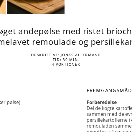
øget andepølse med ristet brioch
elavet remoulade og persillekar
OPSKRIFT AF: JONAS ALLERMAND
TID: 30 MIN.
4 PORTIONER
FREMGANGSMÅD
ker pølse)
Forberedelse
Del de kogte kartofl
sammen med de øvrig
persillekartoflerne i
remouladen sammen,
minutter, så smagen 