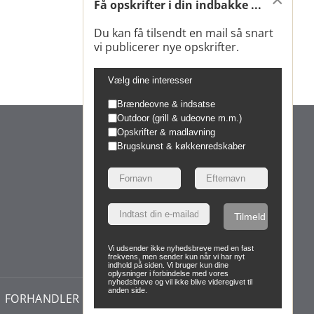
Få opskrifter i din indbakke ...
Du kan få tilsendt en mail så snart
vi publicerer nye opskrifter.
Vælg dine interesser
Brændeovne & indsatse
Outdoor (grill & udeovne m.m.)
Opskrifter & madlavning
Brugskunst & køkkenredskaber
Tilmeld
Vi udsender ikke nyhedsbreve med en fast
frekvens, men sender kun når vi har nyt
indhold på siden. Vi bruger kun dine
oplysninger i forbindelse med vores
nyhedsbreve og vil ikke blive videregivet til
anden side.
FORHANDLER
NYHEDSMAIL