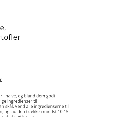
e,
tofler
E
er i halve, og bland dem godt
e ingredienser til
 en skål. Vend alle ingredienserne til
 og lad den trække i mindst 10-15
rigtigt sætter sig.