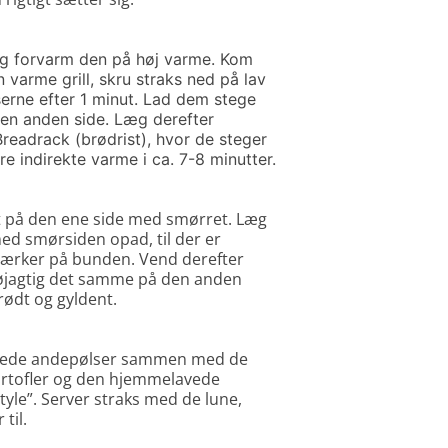
 og forvarm den på høj varme. Kom
varme grill, skru straks ned på lav
erne efter 1 minut. Lad dem stege
den anden side. Læg derefter
readrack (brødrist), hvor de steger
 indirekte varme i ca. 7-8 minutter.
 på den ene side med smørret. Læg
med smørsiden opad, til der er
mærker på bunden. Vend derefter
øjagtig det samme på den anden
prødt og gyldent.
illede andepølser sammen med de
artofler og den hjemmelavede
yle”. Server straks med de lune,
til.