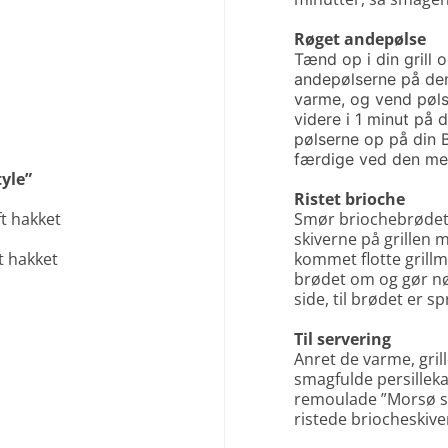
Røget andepølse
Tænd op i din grill
andepølserne på den 
varme, og vend pøls
videre i 1 minut på 
pølserne op på din B
færdige ved den mere
yle”
Ristet brioche
ft hakket
Smør briochebrødet
skiverne på grillen 
t hakket
kommet flotte grill
brødet om og gør n
side, til brødet er s
Til servering
Anret de varme, gr
smagfulde persillek
remoulade ”Morsø st
ristede briocheskiver 