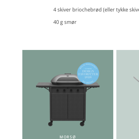
4 skiver briochebrød (eller tykke ski
40 g smør
MORSØ