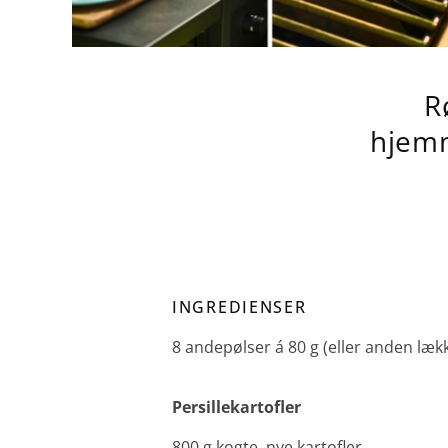
R
hjemm
INGREDIENSER
8 andepølser á 80 g (eller anden læk
Persillekartofler
800 g kogte, nye kartofler