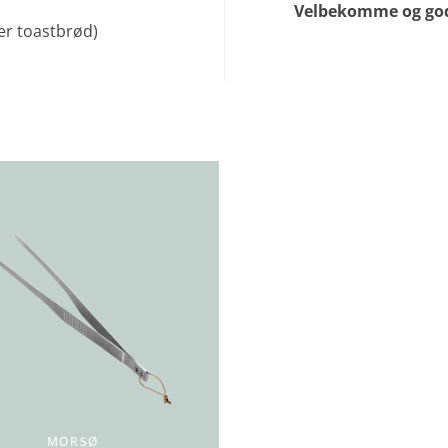
Velbekomme og god 
ver toastbrød)
MORSØ