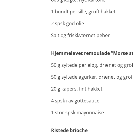
1 bundt persille, groft hakket
2 spsk god olie
Salt og friskkværnet peber
Hjemmelavet remoulade ”Morsø st
50 g syltede perleløg, drænet og gro
50 g syltede agurker, drænet og grof
20 g kapers, fint hakket
4 spsk ravigottesauce
1 stor spsk mayonnaise
Ristede brioche