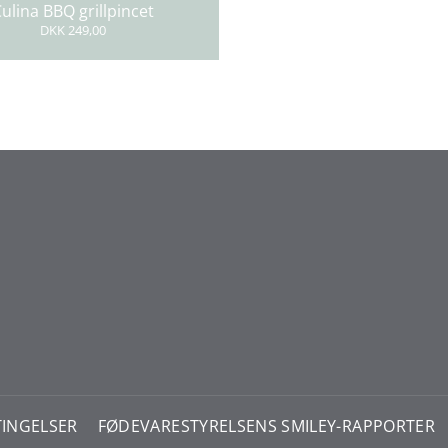
ulina BBQ grillpincet
DKK 249,00
INGELSER
FØDEVARESTYRELSENS SMILEY-RAPPORTER