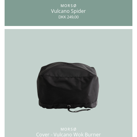
MORSØ
Vulcano Spider
DKK 249,00
MORSØ
Cover - Vulcano Wok Burner