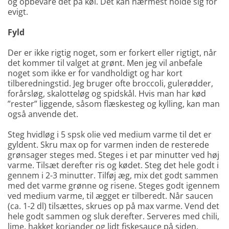
og opbevare det på køl. Det kan nærmest holde sig for
evigt.
Fyld
Der er ikke rigtig noget, som er forkert eller rigtigt, når
det kommer til valget at grønt. Men jeg vil anbefale
noget som ikke er for vandholdigt og har kort
tilberedningstid. Jeg bruger ofte broccoli, gulerødder,
forårsløg, skalotteløg og spidskål. Hvis man har kød
”rester” liggende, såsom flæskesteg og kylling, kan man
også anvende det.
Steg hvidløg i 5 spsk olie ved medium varme til det er
gyldent. Skru max op for varmen inden de resterede
grønsager steges med. Steges i et par minutter ved høj
varme. Tilsæt derefter ris og kødet. Steg det hele godt i
gennem i 2-3 minutter. Tilføj æg, mix det godt sammen
med det varme grønne og risene. Steges godt igennem
ved medium varme, til ægget er tilberedt. Når saucen
(ca. 1-2 dl) tilsættes, skrues op på max varme. Vend det
hele godt sammen og sluk derefter. Serveres med chili,
lime, hakket koriander og lidt fiskesauce på siden.