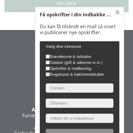
DKK 249,00
×
Få opskrifter i din indbakke ...
Du kan få tilsendt en mail så snart
vi publicerer nye opskrifter.
Vælg dine interesser
Brændeovne & indsatse
Outdoor (grill & udeovne m.m.)
Opskrifter & madlavning
Brugskunst & køkkenredskaber
Morsø Jernstøberi A/S
Administration & Produktion
Furvej 6, 7900 Nykøbing Mors, Denmark
Administration & Direktion