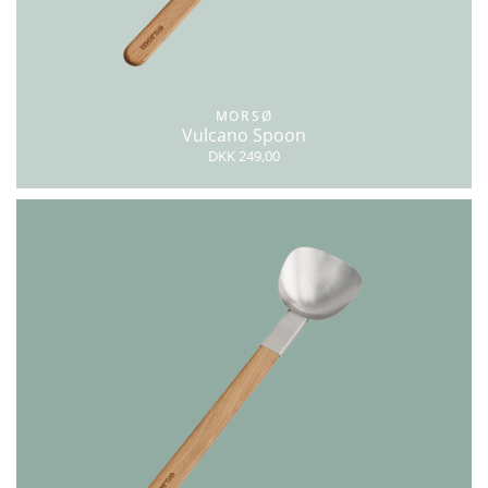
MORSØ
Vulcano Spoon
DKK 249,00