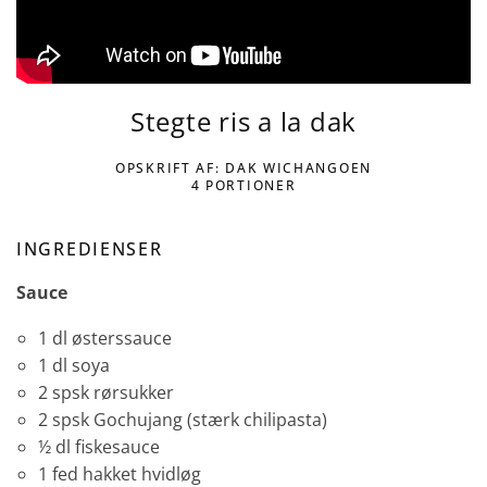
Stegte ris a la dak
OPSKRIFT AF: DAK WICHANGOEN
4 PORTIONER
INGREDIENSER
Sauce
1 dl østerssauce
1 dl soya
2 spsk rørsukker
2 spsk Gochujang (stærk chilipasta)
½ dl fiskesauce
1 fed hakket hvidløg