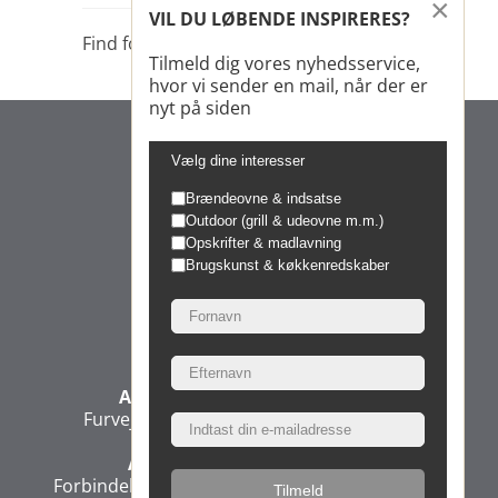
×
VIL DU LØBENDE INSPIRERES?
Find forhandler
Tilmeld dig vores nyhedsservice,
hvor vi sender en mail, når der er
nyt på siden
Vælg dine interesser
Brændeovne & indsatse
Outdoor (grill & udeovne m.m.)
Opskrifter & madlavning
Brugskunst & køkkenredskaber
Morsø Jernstøberi A/S
Administration & Produktion
Furvej 6, 7900 Nykøbing Mors, Denmark
Administration & Direktion
Forbindelsesvej 3, 2100 Copenhagen, Denmark
Tilmeld