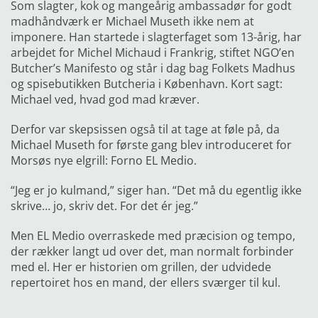
Som slagter, kok og mangeårig ambassadør for godt
madhåndværk er Michael Museth ikke nem at
imponere. Han startede i slagterfaget som 13-årig, har
arbejdet for Michel Michaud i Frankrig, stiftet NGO’en
Butcher’s Manifesto og står i dag bag Folkets Madhus
og spisebutikken Butcheria i København. Kort sagt:
Michael ved, hvad god mad kræver.
Derfor var skepsissen også til at tage at føle på, da
Michael Museth for første gang blev introduceret for
Morsøs nye elgrill: Forno EL Medio.
“Jeg er jo kulmand,” siger han. “Det må du egentlig ikke
skrive… jo, skriv det. For det ér jeg.”
Men EL Medio overraskede med præcision og tempo,
der rækker langt ud over det, man normalt forbinder
med el. Her er historien om grillen, der udvidede
repertoiret hos en mand, der ellers sværger til kul.