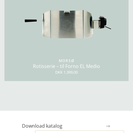
MORSØ
Rotisserie – til Forno EL Medio
DKK 1.399,00
Download katalog