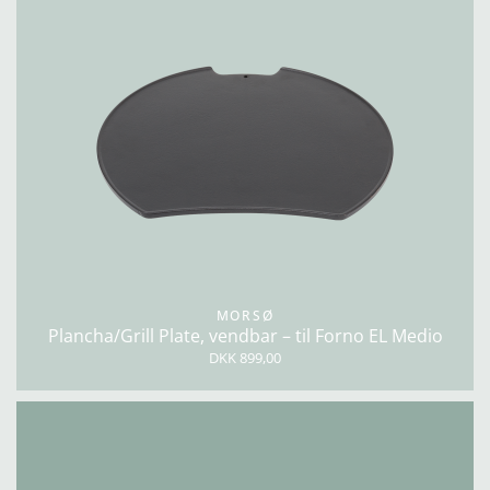
MORSØ
Plancha/Grill Plate, vendbar – til Forno EL Medio
DKK 899,00