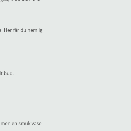
a. Her får du nemlig
dt bud.
op men en smuk vase