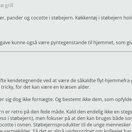
 grill
r, pander og cocotte i støbejern. Køkkentøj i støbejern hold
gave kunne også være pyntegenstande til hjemmet, som giv
fte kendetegnende ved at være de såkaldte flyt-hjemmefra-g
tricky, for det kan være en kræsen alder.
r sig dog ikke fornægte. Og bestemt ikke dem, som opfylder
rn er retro på den fede måde. Kald den endelig ikke en steg
egeso i støbejern), men fokuser på at den kan bruges både s
ocotte i ovnen. Støbejernsprodukter til de unge mennesker 
e varmekilder. Så det er altså underordnet om kollegiet har 