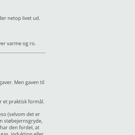
er netop livet ud.
er varme og ro.
aver. Men gaven til
 et praktisk formål.
eso (selvom det er
om støbejernsgryde,
har den fordel, at
gas, induktion eller