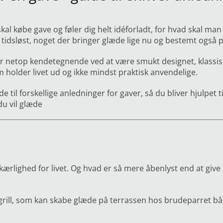
al købe gave og føler dig helt idéforladt, for hvad skal man 
 tidsløst, noget der bringer glæde lige nu og bestemt også p
 netop kendetegnende ved at være smukt designet, klassiske
m holder livet ud og ikke mindst praktisk anvendelige.
e til forskellige anledninger for gaver, så du bliver hjulpet ti
 du vil glæde
kærlighed for livet. Og hvad er så mere åbenlyst end at give
grill, som kan skabe glæde på terrassen hos brudeparret 