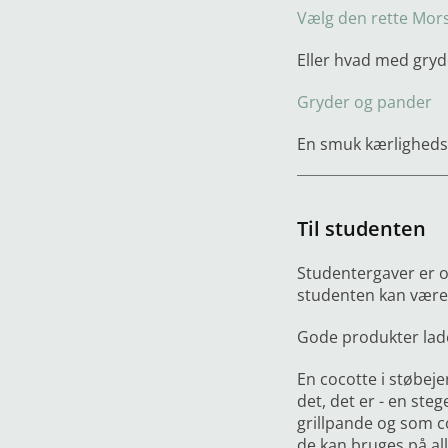
Vælg den rette Morsø
Eller hvad med gryde
Gryder og pander
En smuk kærligheds
Til studenten
Studentergaver er o
studenten kan være 
Gode produkter lade
En cocotte i støbeje
det, det er - en st
grillpande og som c
de kan bruges på all