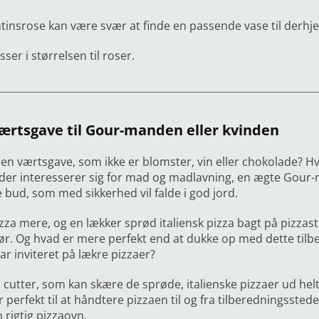
ntinsrose kan være svær at finde en passende vase til der
er i størrelsen til roser.
ærtsgave til Gour-manden eller kvinden
 en værtsgave, som ikke er blomster, vin eller chokolade? Hv
der interesserer sig for mad og madlavning, en ægte Gour-m
e bud, som med sikkerhed vil falde i god jord.
izza mere, og en lækker sprød italiensk pizza bagt på pizzas
hør. Og hvad er mere perfekt end at dukke op med dette tilb
r inviteret på lækre pizzaer?
cutter, som kan skære de sprøde, italienske pizzaer ud helt 
perfekt til at håndtere pizzaen til og fra tilberedningsstede
en rigtig pizzaovn.