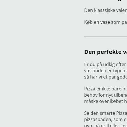
Den klasssiske vale
Køb en vase som pass
Den perfekte v
Er du på udkig efter
værtinden er typen 
så har vi et par god
Pizza er ikke bare p
behov for nyt tilbe
måske ovenikøbet ha
Se den smarte Pizza 
pizzaspaden, som er 
ovn, på grill eller i 