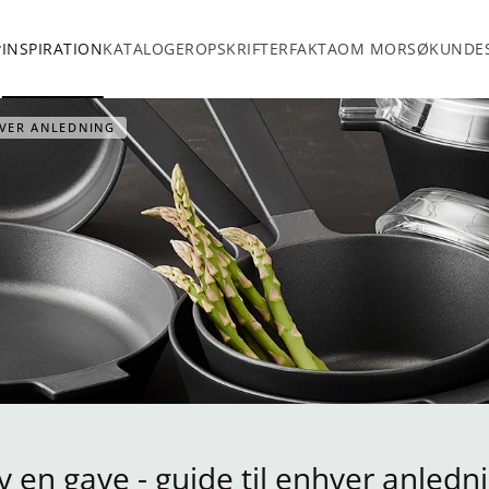
INSPIRATION
KATALOGER
OPSKRIFTER
FAKTA
OM MORSØ
KUNDES
HVER ANLEDNING
v en gave - guide til enhver anledn