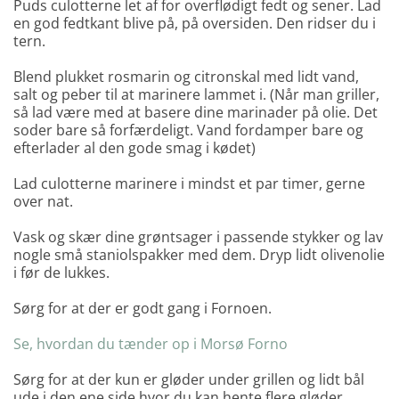
Puds culotterne let af for overflødigt fedt og sener. Lad
en god fedtkant blive på, på oversiden. Den ridser du i
tern.
Blend plukket rosmarin og citronskal med lidt vand,
salt og peber til at marinere lammet i. (Når man griller,
så lad være med at basere dine marinader på olie. Det
soder bare så forfærdeligt. Vand fordamper bare og
efterlader al den gode smag i kødet)
Lad culotterne marinere i mindst et par timer, gerne
over nat.
Vask og skær dine grøntsager i passende stykker og lav
nogle små staniolspakker med dem. Dryp lidt olivenolie
i før de lukkes.
Sørg for at der er godt gang i Fornoen.
Se, hvordan du tænder op i Morsø Forno
Sørg for at der kun er gløder under grillen og lidt bål
ude i den ene side hvor du kan hente flere gløder