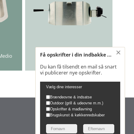
×
MORSØ
Få opskrifter i din indbakke ...
 Medio
Rotisserie – til Forno EL Medio
DKK 1.399,00
Du kan få tilsendt en mail så snart
vi publicerer nye opskrifter.
Vælg dine interesser
Brændeovne & indsatse
Outdoor (grill & udeovne m.m.)
Opskrifter & madlavning
Brugskunst & køkkenredskaber