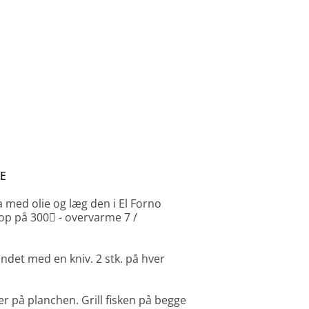
E
med olie og læg den i El Forno
n op på 300 - overvarme 7 /
skindet med en kniv. 2 stk. på hver
r på planchen. Grill fisken på begge