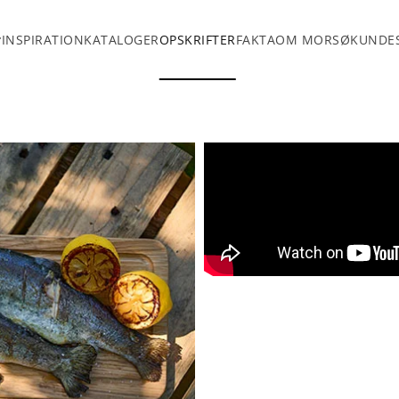
INSPIRATION
KATALOGER
OPSKRIFTER
FAKTA
OM MORSØ
KUNDES