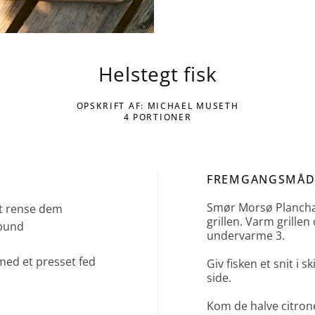
Helstegt fisk
OPSKRIFT AF: MICHAEL MUSETH
4 PORTIONER
FREMGANGSMÅD
Smør Morsø Plancha 
 at rense dem
grillen. Varm grille
 bund
undervarme 3.
med et presset fed
Giv fisken et snit i 
side.
Kom de halve citrone