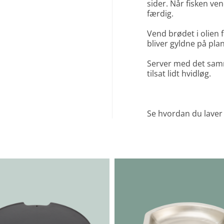
sider. Når fisken ven
færdig.
Vend brødet i olien f
bliver gyldne på pla
Server med det sa
tilsat lidt hvidløg.
Se hvordan du laver 