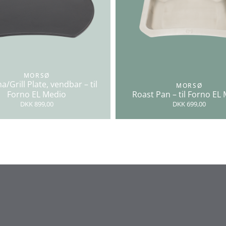
MORSØ
a/Grill Plate, vendbar – til
MORSØ
Forno EL Medio
Roast Pan – til Forno EL
DKK 899,00
DKK 699,00