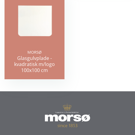
MORSØ
Glasgulvplade -
kvadratisk m/logo
100x100 cm