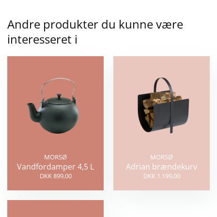
Andre produkter du kunne være
interesseret i
MORSØ
MORSØ
Vandfordamper 4,5 L
Adrian brændekurv
DKK 899,00
DKK 1.199,00