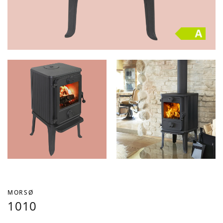
MORSØ
1010