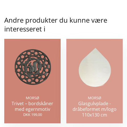
Andre produkter du kunne være
interesseret i
MORSØ
MORSØ
Trivet – bordskåner
Glasgulvplade -
med egernmotiv
dråbeformet m/logo
110x130 cm
DKK 199,00