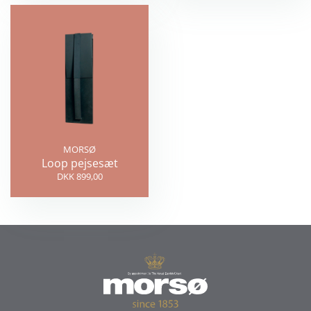
MORSØ
Loop pejsesæt
DKK 899,00