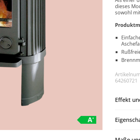
dieses Mod
sowohl mit
Produktm
Einfache
Aschefa
Rußfrei
Brennma
Artikelnu
64260721
Effekt un
Eigensch
Maße und