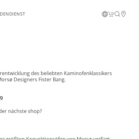
DENDIENST
rentwicklung des beliebten Kaminofenklassikers
orsø Designers Fister Bang.
99
 der nächste shop?
der größten Konvektionsöfen von Morsø verfügt