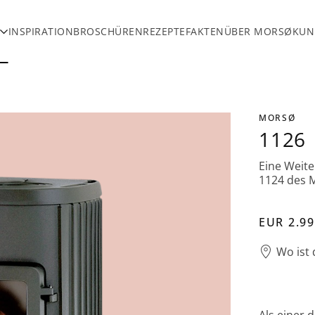
INSPIRATION
BROSCHÜREN
REZEPTE
FAKTEN
ÜBER MORSØ
KUN
MORSØ
1126
Eine Weite
1124 des M
EUR 2.9
Wo ist
Als einer 