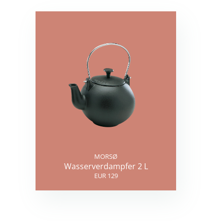
MORSØ
Wasserverdampfer 2 L
EUR 129