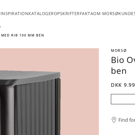
INSPIRATION
KATALOGER
OPSKRIFTER
FAKTA
OM MORSØ
KUNDES
 MED RIB 100 MM BEN
MORSØ
Bio O
ben
DKK 9.99
Find fo