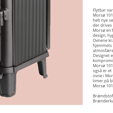
Flytbar v
Morsø 1010
helt nye s
der drives
Morsø en f
design, hy
Ovnene kræ
hjemmets 
atmosfære 
Designet e
kompromisl
Morsø 1010
også er et
ovne i Mor
timer på bl
Morsø 1010
Brændstoff
Brænderkap