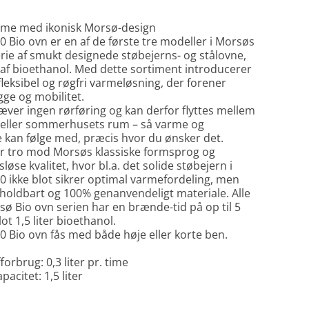
arme med ikonisk Morsø-design
 Bio ovn er en af de første tre modeller i Morsøs
erie af smukt designede støbejerns- og stålovne,
 af bioethanol. Med dette sortiment introducerer
leksibel og røgfri varmeløsning, der forener
gge og mobilitet.
ver ingen rørføring og kan derfor flyttes mellem
eller sommerhusets rum – så varme og
kan følge med, præcis hvor du ønsker det.
r tro mod Morsøs klassiske formsprog og
øse kvalitet, hvor bl.a. det solide støbejern i
 ikke blot sikrer optimal varmefordeling, men
 holdbart og 100% genanvendeligt materiale. Alle
sø Bio ovn serien har en brænde-tid på op til 5
ot 1,5 liter bioethanol.
 Bio ovn fås med både høje eller korte ben.
orbrug: 0,3 liter pr. time
acitet: 1,5 liter