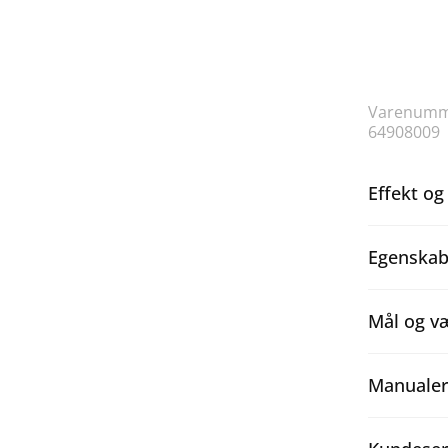
Varenumm
64908009
Effekt og
Egenskab
Mål og v
Manualer