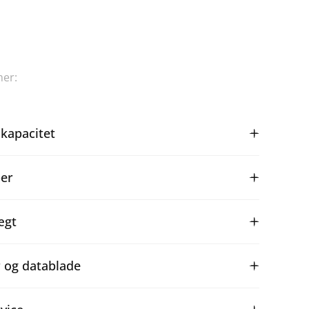
er:
 kapacitet
er
ægt
 og datablade