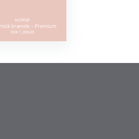
MORSØ
misk brænde – Premium
DKK 1.399,00