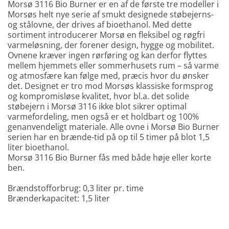
Morsø 3116 Bio Burner er en af de første tre modeller i
Morsøs helt nye serie af smukt designede støbejerns-
og stålovne, der drives af bioethanol. Med dette
sortiment introducerer Morsø en fleksibel og røgfri
varmeløsning, der forener design, hygge og mobilitet.
Ovnene kræver ingen rørføring og kan derfor flyttes
mellem hjemmets eller sommerhusets rum – så varme
og atmosfære kan følge med, præcis hvor du ønsker
det. Designet er tro mod Morsøs klassiske formsprog
og kompromisløse kvalitet, hvor bl.a. det solide
støbejern i Morsø 3116 ikke blot sikrer optimal
varmefordeling, men også er et holdbart og 100%
genanvendeligt materiale. Alle ovne i Morsø Bio Burner
serien har en brænde-tid på op til 5 timer på blot 1,5
liter bioethanol.
Morsø 3116 Bio Burner fås med både høje eller korte
ben.
Brændstofforbrug: 0,3 liter pr. time
Brænderkapacitet: 1,5 liter