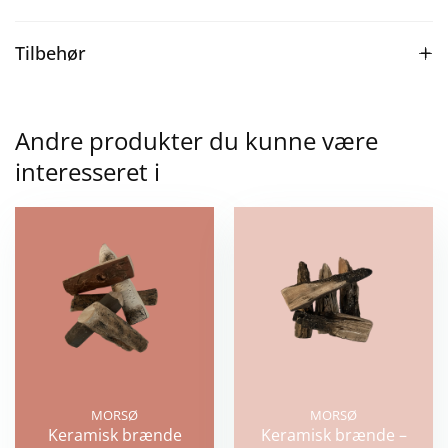
Tilbehør
Andre produkter du kunne være
interesseret i
MORSØ
MORSØ
Keramisk brænde
Keramisk brænde –