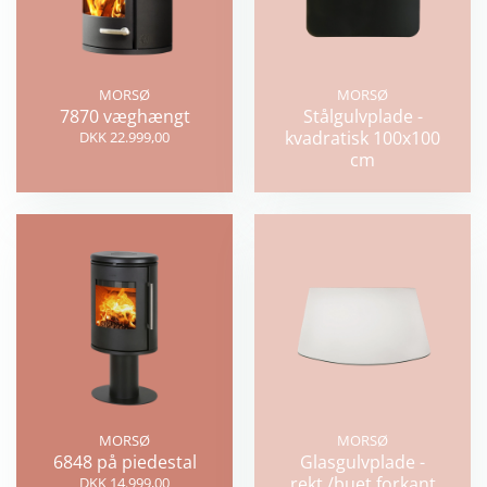
MORSØ
MORSØ
7870 væghængt
Stålgulvplade -
kvadratisk 100x100
DKK 22.999,00
cm
MORSØ
MORSØ
6848 på piedestal
Glasgulvplade -
rekt./buet forkant
DKK 14.999,00