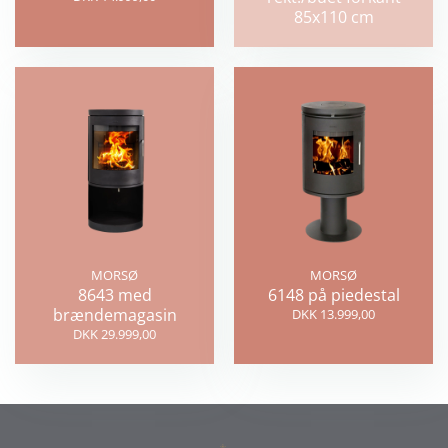
85x110 cm
MORSØ
MORSØ
8643 med
6148 på piedestal
brændemagasin
DKK 13.999,00
DKK 29.999,00