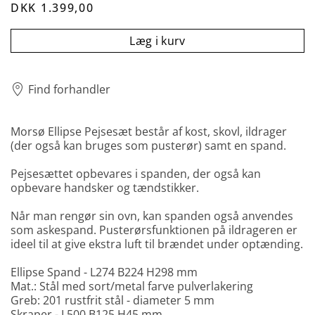
DKK 1.399,00
Læg i kurv
Find forhandler
Morsø Ellipse Pejsesæt består af kost, skovl, ildrager
(der også kan bruges som pusterør) samt en spand.
Pejsesættet opbevares i spanden, der også kan
opbevare handsker og tændstikker.
Når man rengør sin ovn, kan spanden også anvendes
som askespand. Pusterørsfunktionen på ildrageren er
ideel til at give ekstra luft til brændet under optænding.
Ellipse Spand - L274 B224 H298 mm
Mat.: S
tål med sort/metal farve pulverlakering
Greb: 201
rustfrit stål
- diameter 5 mm
Skraper - L500 B125 H45 mm