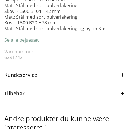
Mat.: S
tål med sort pulverlakering
Skovl - L500 B104 H42 mm
Mat.: S
tål med sort pulverlakering
Kost - L500 B20 H78 mm
Mat.: S
tål med sort pulverlakering og n
ylon Kost
Se alle pejsesæt
Varenummer:
62917421
Kundeservice
Tilbehør
Andre produkter du kunne være
interesseret i