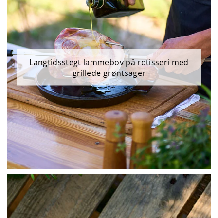
Langtidsstegt lammebov på rotisseri med
grillede grøntsager