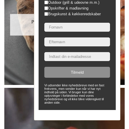
Outdoor (grill & udeovne m.m.)
Opskrifter & madlavning
Brugskunst & køkkenredskaber
Pizza med Prociotto Cotto og
artiskokhjerter
Tilmeld
Vi udsender ikke nyhedsbreve med en fast
frekvens, men sender kun når vi har nyt
indhold på siden. Vi bruger kun dine
oplysninger i forbindelse med vores
nyhedsbreve og vil ikke blive videregivet til
anden side.