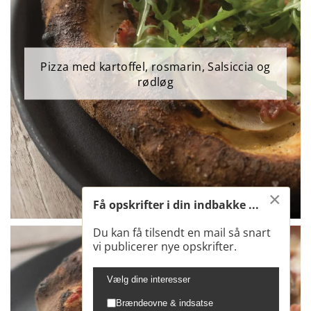
Pizza med kartoffel, rosmarin, Salsiccia og
rødløg
×
Få opskrifter i din indbakke ...
Du kan få tilsendt en mail så snart
vi publicerer nye opskrifter.
Vælg dine interesser
Brændeovne & indsatse