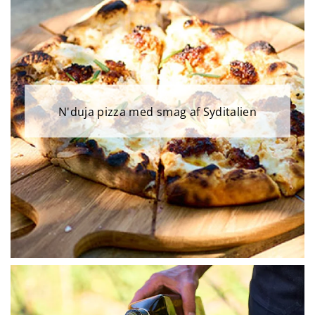
N'duja pizza med smag af Syditalien